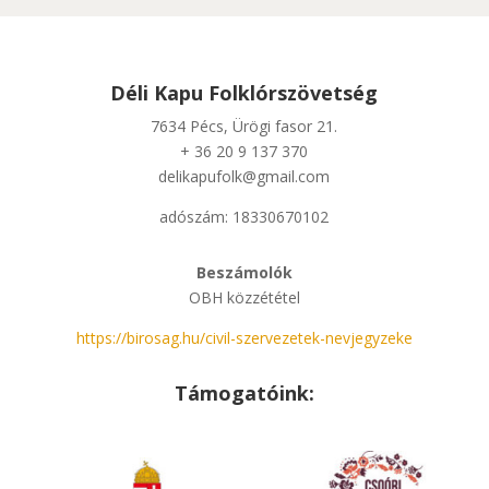
Déli Kapu Folklórszövetség
7634 Pécs, Ürögi fasor 21.
+ 36 20 9 137 370
delikapufolk@gmail.com
adószám: 18330670102
Beszámolók
OBH közzététel
https://birosag.hu/civil-szervezetek-nevjegyzeke
Támogatóink: