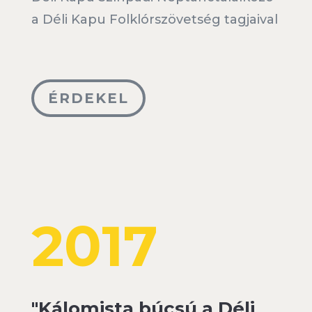
a Déli Kapu Folklórszövetség tagjaival
ÉRDEKEL
2017
"Kálomista búcsú a Déli